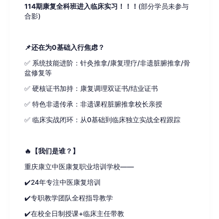
114期康复全科班进入临床实习
！！！
(部分学员未参与
合影)
📌还在为0基础入行焦虑？
✅ 系统技能进阶：针灸推拿/康复理疗/非遗脏腑推拿/骨
盆修复等
✅ 硬核证书加持：康复调理双证书/结业证书
✅ 特色非遗传承：非遗课程脏腑推拿校长亲授
✅ 临床实战闭环：从0基础到临床独立实战全程跟踪
🔥【我们是谁？】
重庆康立中医康复职业培训学校——
✔️24年专注中医康复培训
✔️专职教学团队全程指导教学
✔️在校全日制授课+临床主任带教