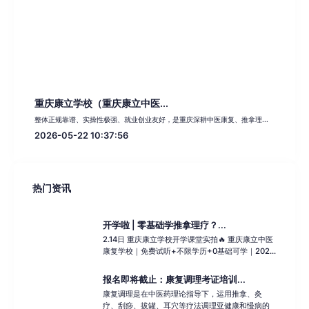
重庆康立学校（重庆康立中医...
整体正规靠谱、实操性极强、就业创业友好，是重庆深耕中医康复、推拿理...
2026-05-22 10:37:56
热门资讯
开学啦 | 零基础学推拿理疗？...
2.14日 重庆康立学校开学课堂实拍🔥 重庆康立中医
康复学校｜免费试听+不限学历+0基础可学｜202...
报名即将截止：康复调理考证培训...
康复调理是在中医药理论指导下，运用推拿、灸
疗、刮痧、拔罐、耳穴等疗法调理亚健康和慢病的