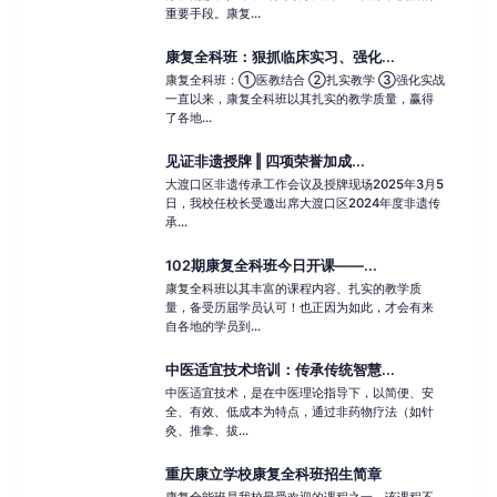
重要手段。康复...
康复全科班：狠抓临床实习、强化...
康复全科班：①医教结合 ②扎实教学 ③强化实战
一直以来，康复全科班以其扎实的教学质量，赢得
了各地...
见证非遗授牌 ‖ 四项荣誉加成...
大渡口区非遗传承工作会议及授牌现场2025年3月5
日，我校任校长受邀出席大渡口区2024年度非遗传
承...
102期康复全科班今日开课——...
康复全科班以其丰富的课程内容、扎实的教学质
量，备受历届学员认可！也正因为如此，才会有来
自各地的学员到...
中医适宜技术培训：传承传统智慧...
中医适宜技术，是在中医理论指导下，以简便、安
全、有效、低成本为特点，通过非药物疗法（如针
灸、推拿、拔...
重庆康立学校康复全科班招生简章