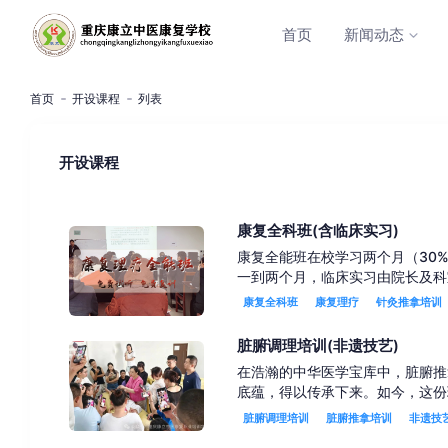
首页
新闻动态
首页
开设课程
列表
开设课程
康复全科班(含临床实习)
康复全能班在校学习两个月（30%
一到两个月，临床实习由院长及科室
康复全科班
康复理疗
针灸推拿培训
脏腑调理培训(非遗技艺)
在浩瀚的中华医学宝库中，脏腑推
底蕴，得以传承下来。如今，这份
脏腑调理培训
脏腑推拿培训
非遗技