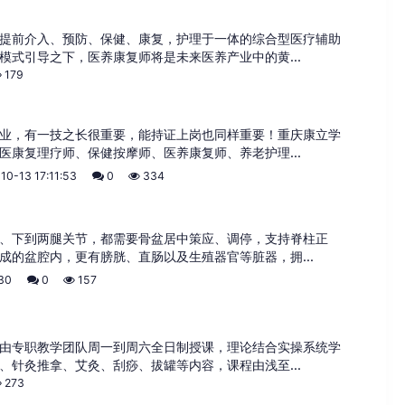
提前介入、预防、保健、康复，护理于一体的综合型医疗辅助
模式引导之下，医养康复师将是未来医养产业中的黄...
179
业，有一技之长很重要，能持证上岗也同样重要！重庆康立学
医康复理疗师、保健按摩师、医养康复师、养老护理...
10-13 17:11:53
0
334
、下到两腿关节，都需要骨盆居中策应、调停，支持脊柱正
成的盆腔内，更有膀胱、直肠以及生殖器官等脏器，拥...
:30
0
157
由专职教学团队周一到周六全日制授课，理论结合实操系统学
、针灸推拿、艾灸、刮痧、拔罐等内容，课程由浅至...
273