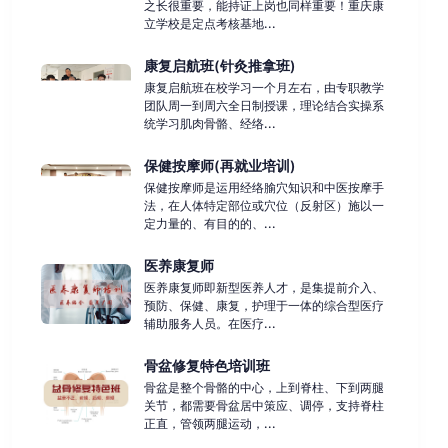
之长很重要，能持证上岗也同样重要！重庆康
立学校是定点考核基地...
康复启航班(针灸推拿班)
康复启航班在校学习一个月左右，由专职教学
团队周一到周六全日制授课，理论结合实操系
统学习肌肉骨骼、经络...
保健按摩师(再就业培训)
保健按摩师是运用经络腧穴知识和中医按摩手
法，在人体特定部位或穴位（反射区）施以一
定力量的、有目的的、...
医养康复师
医养康复师即新型医养人才，是集提前介入、
预防、保健、康复，护理于一体的综合型医疗
辅助服务人员。在医疗...
骨盆修复特色培训班
骨盆是整个骨骼的中心，上到脊柱、下到两腿
关节，都需要骨盆居中策应、调停，支持脊柱
正直，管领两腿运动，...