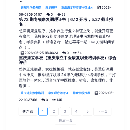
“...
2026-
康复理疗师考证
康复调理
重庆康复理疗师考证机构
06-01 09:01:57
0
53
第 72 期专项康复调理证书｜6.12 开考，5.27 截止报
名！
想深耕康复理疗、推拿养生行业？持证上岗，就业开店更
有底气！我校第72期专项康复调理证书考核即将截止报
名，考前集训 + 精准备考，错过再等一期！📅 关键时间节
点（...
2026-05-25 15:40:23
0
54
重庆康立学校（重庆康立中医康复职业培训学校）综合
评价
整体正规靠谱、实操性极强、就业创业友好，是重庆深耕
中医康复、推拿理疗领域 24 年的老牌职业培训学校，主打
医教养一体化，适合想学中医推拿、针灸、康复理疗、非
遗脏...
2026-05-
重庆针灸推拿培训
康复理疗师考证
推拿学校推荐
22 10:37:56
0
145
共74条
1
2
3
4
5
下一页
最后一页