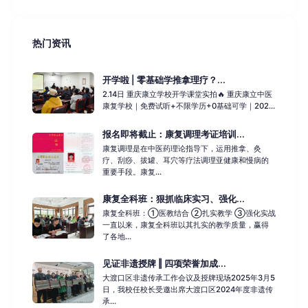
热门资讯
开学啦 | 零基础学推拿理疗？...
2.14日 重庆康立学校开学课堂实拍🔥 重庆康立中医
康复学校｜免费试听+不限学历+0基础可学｜202...
报名即将截止：康复调理考证培训...
康复调理是在中医药理论指导下，运用推拿、灸
疗、刮痧、拔罐、耳穴等疗法调理亚健康和慢病的
重要手段。康复...
康复全科班：狠抓临床实习、强化...
康复全科班：①医教结合 ②扎实教学 ③强化实战
一直以来，康复全科班以其扎实的教学质量，赢得
了各地...
见证非遗授牌 ‖ 四项荣誉加成...
大渡口区非遗传承工作会议及授牌现场2025年3月5
日，我校任校长受邀出席大渡口区2024年度非遗传
承...