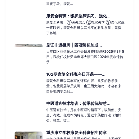
重要手段。康复...
康复全科班：狠抓临床实习、强化...
康复全科班：①医教结合 ②扎实教学 ③强化实战
一直以来，康复全科班以其扎实的教学质量，赢得
了各地...
见证非遗授牌 ‖ 四项荣誉加成...
大渡口区非遗传承工作会议及授牌现场2025年3月5
日，我校任校长受邀出席大渡口区2024年度非遗传
承...
102期康复全科班今日开课——...
康复全科班以其丰富的课程内容、扎实的教学质
量，备受历届学员认可！也正因为如此，才会有来
自各地的学员到...
中医适宜技术培训：传承传统智慧...
中医适宜技术，是在中医理论指导下，以简便、安
全、有效、低成本为特点，通过非药物疗法（如针
灸、推拿、拔...
重庆康立学校康复全科班招生简章
康复全能班是我校最受欢迎的课程之一，该课程不