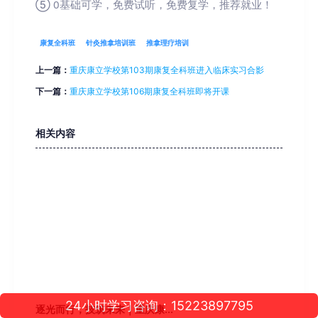
⑤ 0基础可学，免费试听，免费复学，推荐就业！
康复全科班
针灸推拿培训班
推拿理疗培训
上一篇：
重庆康立学校第103期康复全科班进入临床实习合影
下一篇：
重庆康立学校第106期康复全科班即将开课
相关内容
24小时学习咨询：15223897795
逐光而行，技筑未来｜重庆康...